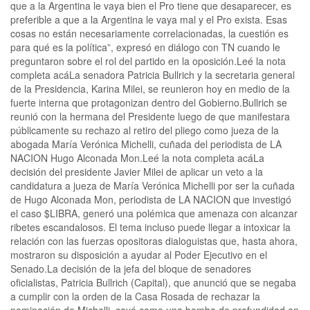
que a la Argentina le vaya bien el Pro tiene que desaparecer, es
preferible a que a la Argentina le vaya mal y el Pro exista. Esas
cosas no están necesariamente correlacionadas, la cuestión es
para qué es la política”, expresó en diálogo con TN cuando le
preguntaron sobre el rol del partido en la oposición.Leé la nota
completa acáLa senadora Patricia Bullrich y la secretaria general
de la Presidencia, Karina Milei, se reunieron hoy en medio de la
fuerte interna que protagonizan dentro del Gobierno.Bullrich se
reunió con la hermana del Presidente luego de que manifestara
públicamente su rechazo al retiro del pliego como jueza de la
abogada María Verónica Michelli, cuñada del periodista de LA
NACION Hugo Alconada Mon.Leé la nota completa acáLa
decisión del presidente Javier Milei de aplicar un veto a la
candidatura a jueza de María Verónica Michelli por ser la cuñada
de Hugo Alconada Mon, periodista de LA NACION que investigó
el caso $LIBRA, generó una polémica que amenaza con alcanzar
ribetes escandalosos. El tema incluso puede llegar a intoxicar la
relación con las fuerzas opositoras dialoguistas que, hasta ahora,
mostraron su disposición a ayudar al Poder Ejecutivo en el
Senado.La decisión de la jefa del bloque de senadores
oficialistas, Patricia Bullrich (Capital), que anunció que se negaba
a cumplir con la orden de la Casa Rosada de rechazar la
nominación de Michelli, cayó como una bomba de profundidad en