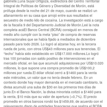
gabinete.Luna Suyai Ortigoza, exdirectora del Centro Territorial
Integral de Políticas de Género y Diversidad de Morón, está
prófuga desde la noche del 21 de mayo, cuando se realizó un
allanamiento en su casa que arrojó entre sus resultados el
secuestro de medio kilo de cocaína. La investigación está a cargo
de la fiscalía 9 del Departamento Judicial de Morón.Leé la nota
completa acáEl Banco Central (BCRA) consiguió en menos de
medio año cumplir con la meta “piso” de compra de reservas
internacionales que se había fijado a mediados de diciembre
pasado para todo 2026. Lo logró al alzarse hoy, en la tercera
rueda de junio, con otros US$43 millones para sus tenencias. El
“techo” había sido establecido en US$17.000 millones.Lo logró
tras 100 jornadas con saldo positivo de intervenciones en el
mercado oficial, en las que acumuló adquisiciones por US$10.020
millones, lo que supone una compra promedio de US$100,2
millones por rueda.El dólar oficial cerró a $1460 para la venta
este miércoles, un valor que no tenía desde febrero. En un
contexto donde hay mayor demanda en el mercado cambiario, la
divisa acumuló una suba de $30 en los primeros tres días de
junio.En el Banco Nación, la divisa minorista cotizó a $1460 para
la venta, $10 más que su valor de apertura (+0,7%). El precio
promedio en otros bancos rondó los $1459,69, de acuerdo con el
relevamiento diario de entidades financieras que realiza el BCRA.