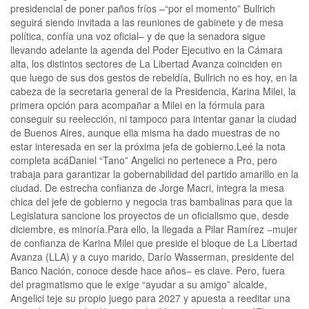
presidencial de poner paños fríos –“por el momento” Bullrich
seguirá siendo invitada a las reuniones de gabinete y de mesa
política, confía una voz oficial– y de que la senadora sigue
llevando adelante la agenda del Poder Ejecutivo en la Cámara
alta, los distintos sectores de La Libertad Avanza coinciden en
que luego de sus dos gestos de rebeldía, Bullrich no es hoy, en la
cabeza de la secretaria general de la Presidencia, Karina Milei, la
primera opción para acompañar a Milei en la fórmula para
conseguir su reelección, ni tampoco para intentar ganar la ciudad
de Buenos Aires, aunque ella misma ha dado muestras de no
estar interesada en ser la próxima jefa de gobierno.Leé la nota
completa acáDaniel “Tano” Angelici no pertenece a Pro, pero
trabaja para garantizar la gobernabilidad del partido amarillo en la
ciudad. De estrecha confianza de Jorge Macri, integra la mesa
chica del jefe de gobierno y negocia tras bambalinas para que la
Legislatura sancione los proyectos de un oficialismo que, desde
diciembre, es minoría.Para ello, la llegada a Pilar Ramírez −mujer
de confianza de Karina Milei que preside el bloque de La Libertad
Avanza (LLA) y a cuyo marido, Darío Wasserman, presidente del
Banco Nación, conoce desde hace años− es clave. Pero, fuera
del pragmatismo que le exige “ayudar a su amigo” alcalde,
Angelici teje su propio juego para 2027 y apuesta a reeditar una