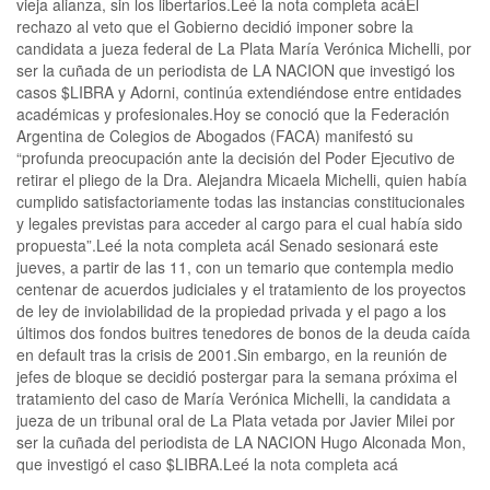
vieja alianza, sin los libertarios.Leé la nota completa acáEl
rechazo al veto que el Gobierno decidió imponer sobre la
candidata a jueza federal de La Plata María Verónica Michelli, por
ser la cuñada de un periodista de LA NACION que investigó los
casos $LIBRA y Adorni, continúa extendiéndose entre entidades
académicas y profesionales.Hoy se conoció que la Federación
Argentina de Colegios de Abogados (FACA) manifestó su
“profunda preocupación ante la decisión del Poder Ejecutivo de
retirar el pliego de la Dra. Alejandra Micaela Michelli, quien había
cumplido satisfactoriamente todas las instancias constitucionales
y legales previstas para acceder al cargo para el cual había sido
propuesta”.Leé la nota completa acál Senado sesionará este
jueves, a partir de las 11, con un temario que contempla medio
centenar de acuerdos judiciales y el tratamiento de los proyectos
de ley de inviolabilidad de la propiedad privada y el pago a los
últimos dos fondos buitres tenedores de bonos de la deuda caída
en default tras la crisis de 2001.Sin embargo, en la reunión de
jefes de bloque se decidió postergar para la semana próxima el
tratamiento del caso de María Verónica Michelli, la candidata a
jueza de un tribunal oral de La Plata vetada por Javier Milei por
ser la cuñada del periodista de LA NACION Hugo Alconada Mon,
que investigó el caso $LIBRA.Leé la nota completa acá