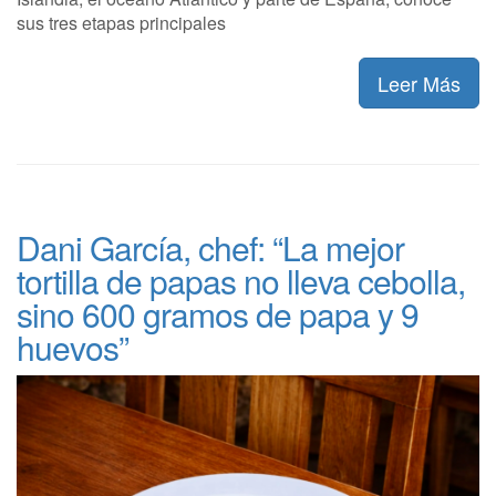
sus tres etapas principales
Leer Más
Dani García, chef: “La mejor
tortilla de papas no lleva cebolla,
sino 600 gramos de papa y 9
huevos”