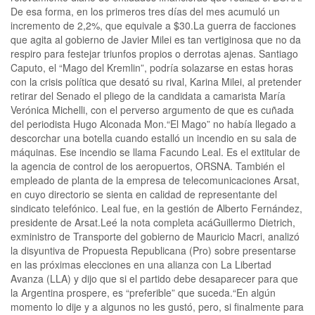
De esa forma, en los primeros tres días del mes acumuló un
incremento de 2,2%, que equivale a $30.La guerra de facciones
que agita al gobierno de Javier Milei es tan vertiginosa que no da
respiro para festejar triunfos propios o derrotas ajenas. Santiago
Caputo, el “Mago del Kremlin”, podría solazarse en estas horas
con la crisis política que desató su rival, Karina Milei, al pretender
retirar del Senado el pliego de la candidata a camarista María
Verónica Michelli, con el perverso argumento de que es cuñada
del periodista Hugo Alconada Mon.“El Mago” no había llegado a
descorchar una botella cuando estalló un incendio en su sala de
máquinas. Ese incendio se llama Facundo Leal. Es el extitular de
la agencia de control de los aeropuertos, ORSNA. También el
empleado de planta de la empresa de telecomunicaciones Arsat,
en cuyo directorio se sienta en calidad de representante del
sindicato telefónico. Leal fue, en la gestión de Alberto Fernández,
presidente de Arsat.Leé la nota completa acáGuillermo Dietrich,
exministro de Transporte del gobierno de Mauricio Macri, analizó
la disyuntiva de Propuesta Republicana (Pro) sobre presentarse
en las próximas elecciones en una alianza con La Libertad
Avanza (LLA) y dijo que si el partido debe desaparecer para que
la Argentina prospere, es “preferible” que suceda.“En algún
momento lo dije y a algunos no les gustó, pero, si finalmente para