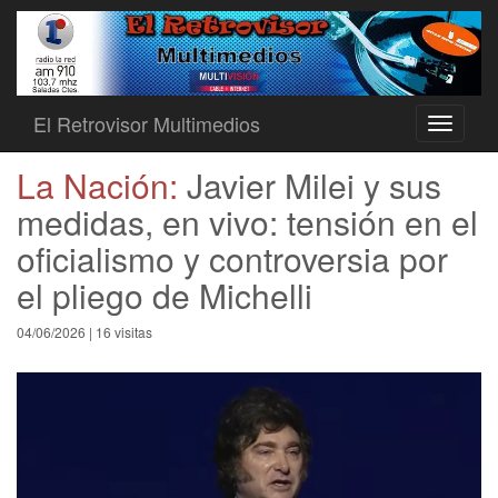
El Retrovisor Multimedios
Toggle
navigati
La Nación:
Javier Milei y sus
medidas, en vivo: tensión en el
oficialismo y controversia por
el pliego de Michelli
04/06/2026 | 16 visitas