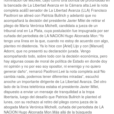
la bancada de La Libertad Avanza en la Cámara alta.Leé la nota
completa acáEl senador de La Libertad Avanza (LLA) Francisco
Paoltroni se alineó con Patricia Bullrich y adelantó que no
acompañará la decisión del presidente Javier Milei de retirar el
pliego de María Verónica Michelli, candidata a jueza de un
tribunal oral en La Plata, cuya postulación fue impugnada por ser
cuñada del periodista de LA NACION Hugo Alconada Mon.“Yo
tengo una línea en la que, cuando no estoy de acuerdo con algo,
planteo mi disidencia. Ya lo hice con [Ariel] Lijo y con [Manuel]
Adorni, que no presentó su declaración jurada. Vengo
acompañando todo, sobre todo con la decisión económica, pero
hay algunas cosas de moral de política de Estado en donde doy
mi opinión y no por eso soy opositor, ni enemigo y no quiero
generar daño”, remarcó Paoltroni.Leé la nota completa acá“No
cambia nada, podemos tener diferentes miradas”, escuchó
anoche un importante dirigente de La Libertad Avanza. Del otro
lado de la línea telefónica estaba el presidente Javier Milei,
dispuesto a enviar un mensaje de tranquilidad a la tropa
libertaria, luego del desafío que Patricia Bullrich le planteó el
lunes, con su rechazo al retiro del pliego como jueza de la
abogada María Verónica Michelli, cuñada del periodista de LA
NACION Hugo Alconada Mon.Más allá de la búsqueda