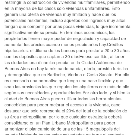
restringir la construcción de viviendas multifamiliares, permitiendo
en la mayoría de los casos solo viviendas unifamiliares. Esto
genera una oferta de vivienda muy limitada y hace que los
potenciales residentes, incluso aquellos con ingresos muy altos,
tengan que competir por unas pocas viviendas, lo que incrementa
significativamente su precio. En términos económicos, los
propietarios tienen mayor poder de negociación y capacidad de
aumentar los precios cuando menos propietarios hay.Créditos
hipotecarios: el dilema de los bancos para prestar a 20 o 30 años
con los depósitos que captan a 30 díasEn ese sentido, al tener
las ciudades una dinámica propia, en la Ciudad Autónoma de
Buenos Aires no hay la misma demanda, oferta, presión turística
y demográfica que en Bariloche, Viedma o Costa Sacate. Por ello
es necesario una normativa que tenga una base flexible y que
sean las provincias las que regulen los alquileres con más detalle
según sus necesidades y oportunidades.Por otro lado, y si bien la
ciudad de Buenos Aires puede utilizar todas las herramientas
concebidas para poder mejorar el acceso a la vivienda, cabe
destacar que solo representa el 20% del total de la población de
su área metropolitana, por lo que cualquier estrategia deberá
consolidarse en un Plan Urbano Metropolitano para poder
armonizar el planeamiento de una de las 15 megalópolis del
mundo.Habiendo hecho estas salvedades en torno al contexto