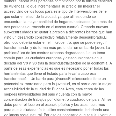
manera, habría más personas compitiendo por la misma cantidad
de viviendas, lo que incrementaría su precio sin mejorar el
acceso.Uno de los focos para este tipo de intervenciones tiene
que estar en el sur de la ciudad, ya que allí es donde se
encuentran la mayor cantidad de hogares hacinados (con más de
tres personas durmiendo en el mismo cuarto). Creando nuevas
sub-centralidades se quitaría presión a diferentes barrios que han
visto un desarrollo constructivo relativamente desequilibrado.El
otro foco debería estar en el microcentro, que se puede seguir
transformando -y de forma más profunda- en un barrio joven. La
problemática de los centros urbanos degradados fue un tema
común para las ciudades europeas y estadounidenses en la
década del ‘70 y ‘90 tras la desindustrialización de la economía. A
partir de esas experiencias es que es necesario poner todas las
herramientas que tiene el Estado para llevar a cabo esa
transformación. Un barrio para jóvenesEl microcentro tiene un
potencial extraordinario para la juventud, es el barrio con la mejor
accesibilidad de la ciudad de Buenos Aires, está cerca de las
mejores universidades del país y cuenta con la mayor
concentración de trabajos por kilómetro cuadrado del país. Allí se
debe poner el foco en el espacio público y los usos nocturnos
para que la ciudadanía lo utilice constantemente, brindando una
vigilancia social natural. Por eso es necesario que sea la juventud