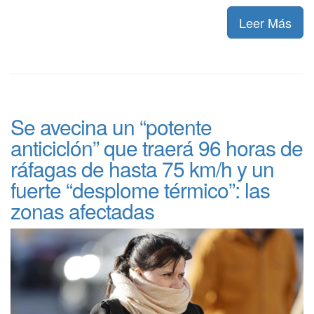
Leer Más
Se avecina un “potente
anticiclón” que traerá 96 horas de
ráfagas de hasta 75 km/h y un
fuerte “desplome térmico”: las
zonas afectadas