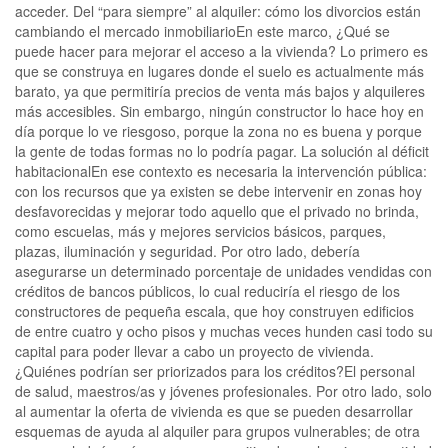
acceder. Del “para siempre” al alquiler: cómo los divorcios están
cambiando el mercado inmobiliarioEn este marco, ¿Qué se
puede hacer para mejorar el acceso a la vivienda? Lo primero es
que se construya en lugares donde el suelo es actualmente más
barato, ya que permitiría precios de venta más bajos y alquileres
más accesibles. Sin embargo, ningún constructor lo hace hoy en
día porque lo ve riesgoso, porque la zona no es buena y porque
la gente de todas formas no lo podría pagar. La solución al déficit
habitacionalEn ese contexto es necesaria la intervención pública:
con los recursos que ya existen se debe intervenir en zonas hoy
desfavorecidas y mejorar todo aquello que el privado no brinda,
como escuelas, más y mejores servicios básicos, parques,
plazas, iluminación y seguridad. Por otro lado, debería
asegurarse un determinado porcentaje de unidades vendidas con
créditos de bancos públicos, lo cual reduciría el riesgo de los
constructores de pequeña escala, que hoy construyen edificios
de entre cuatro y ocho pisos y muchas veces hunden casi todo su
capital para poder llevar a cabo un proyecto de vivienda.
¿Quiénes podrían ser priorizados para los créditos?El personal
de salud, maestros/as y jóvenes profesionales. Por otro lado, solo
al aumentar la oferta de vivienda es que se pueden desarrollar
esquemas de ayuda al alquiler para grupos vulnerables; de otra