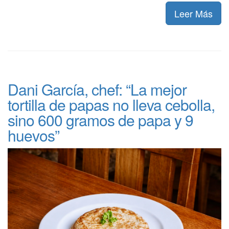
Leer Más
Dani García, chef: “La mejor
tortilla de papas no lleva cebolla,
sino 600 gramos de papa y 9
huevos”