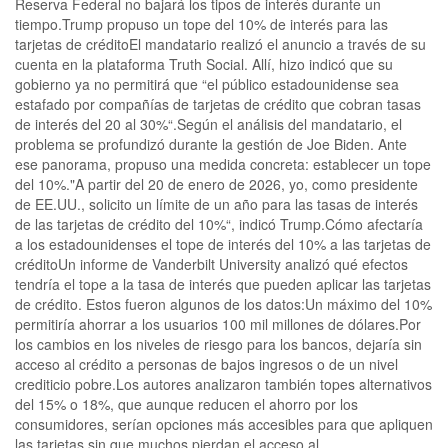
Reserva Federal no bajará los tipos de interés durante un
tiempo.Trump propuso un tope del 10% de interés para las
tarjetas de créditoEl mandatario realizó el anuncio a través de su
cuenta en la plataforma Truth Social. Allí, hizo indicó que su
gobierno ya no permitirá que “el público estadounidense sea
estafado por compañías de tarjetas de crédito que cobran tasas
de interés del 20 al 30%“.Según el análisis del mandatario, el
problema se profundizó durante la gestión de Joe Biden. Ante
ese panorama, propuso una medida concreta: establecer un tope
del 10%."A partir del 20 de enero de 2026, yo, como presidente
de EE.UU., solicito un límite de un año para las tasas de interés
de las tarjetas de crédito del 10%“, indicó Trump.Cómo afectaría
a los estadounidenses el tope de interés del 10% a las tarjetas de
créditoUn informe de Vanderbilt University analizó qué efectos
tendría el tope a la tasa de interés que pueden aplicar las tarjetas
de crédito. Estos fueron algunos de los datos:Un máximo del 10%
permitiría ahorrar a los usuarios 100 mil millones de dólares.Por
los cambios en los niveles de riesgo para los bancos, dejaría sin
acceso al crédito a personas de bajos ingresos o de un nivel
crediticio pobre.Los autores analizaron también topes alternativos
del 15% o 18%, que aunque reducen el ahorro por los
consumidores, serían opciones más accesibles para que apliquen
las tarjetas sin que muchos pierdan el acceso al